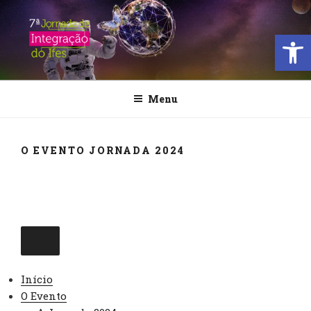
Pular
para
Open
o
conteúdo
JORNADA DE INTEGRAÇÃO
DO IFES
Menu
O EVENTO JORNADA 2024
Início
O Evento