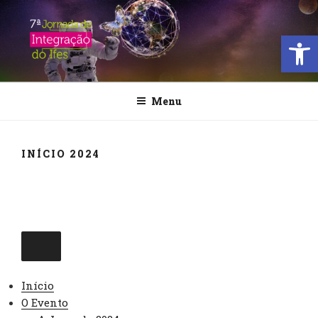
Pular
para
Open
o
conteúdo
JORNADA DE INTEGRAÇÃO
DO IFES
Menu
INÍCIO 2024
Início
O Evento