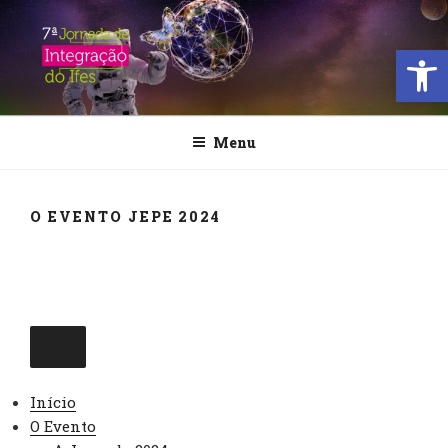
Pular
para
Open
o
conteúdo
JORNADA DE INTEGRAÇÃO
DO IFES
Menu
O EVENTO JEPE 2024
Início
O Evento