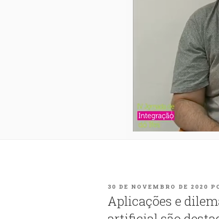
PUBLICADO
30 DE NOVEMBRO DE 2020
P
EM
Aplicações e dilem
artificial são dest