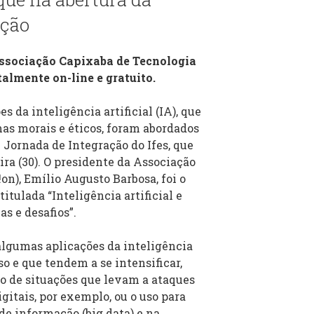
ação
Associação Capixaba de Tecnologia
talmente on-line e gratuito.
s da inteligência artificial (IA), que
as morais e éticos, foram abordados
V Jornada de Integração do Ifes, que
ira (30). O presidente da Associação
on), Emílio Augusto Barbosa, foi o
titulada “Inteligência artificial e
s e desafios”.
algumas aplicações da inteligência
rso e que tendem a se intensificar,
ão de situações que levam a ataques
igitais, por exemplo, ou o uso para
e informação (big data) e na