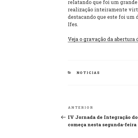
relatando que foi um grande 
realização inteiramente vir
destacando que este foi um d
Ifes.
Veja o gravação da abertura 
CATEGORIAS
NOTICIAS
Navegação
Post
ANTERIOR
de
anterior
IV Jornada de Integração do
começa nesta segunda-feira 
Post