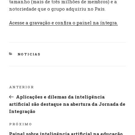
tamanho (mais de três milhões de membros) e a
notoriedade que o grupo adquiriu no País.
Acesse a gravação e confira o painel na íntegra.
CATEGORIAS
NOTICIAS
Navegação
Post
ANTERIOR
de
anterior
Aplicações e dilemas da inteligência
Post
artificial são destaque na abertura da Jornada de
Integração
Próximo
PRÓXIMO
post
Painel sobre inteligência artificial na educação