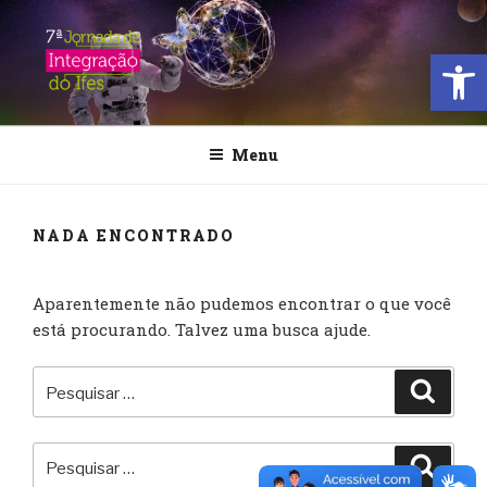
Pular
para
Open
o
conteúdo
JORNADA DE INTEGRAÇÃO
DO IFES
Menu
NADA ENCONTRADO
Aparentemente não pudemos encontrar o que você
está procurando. Talvez uma busca ajude.
Pesquisar
Pesqu
por:
Pesquisar
Pesqu
por: