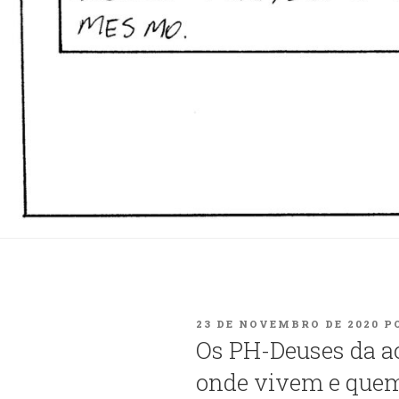
PUBLICADO
23 DE NOVEMBRO DE 2020
P
EM
Os PH-Deuses da a
onde vivem e que