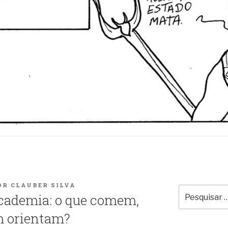
OR
CLAUBER SILVA
Pesquisar
cademia: o que comem,
por:
m orientam?